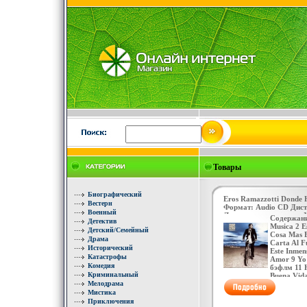
Товары
Биографический
Eros Ramazzotti Donde 
Вестерн
Формат: Audio CD Дис
Военный
Лицензионные товары 
Содержани
Детектив
аудионосителей 1996 г
Musica 2 E
Детский/Семейный
издание инфо 4388v.
Cosa Mas B
Драма
Carta Al F
Исторический
Este Inmen
Катастрофы
Amor 9 Yo 
Комедия
бэфлм 11 
Криминальный
Buena Vid
Мелодрама
Рамазотти 
Мистика
Приключения