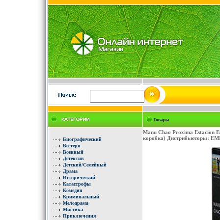
Товары
Manu Chao Proxima Estacion Es
коробка) Дистрибьюторы: EMI 
Биографический
Вестерн
Военный
Детектив
Детский/Семейный
Драма
Исторический
Катастрофы
Комедия
Криминальный
Мелодрама
Мистика
Приключения