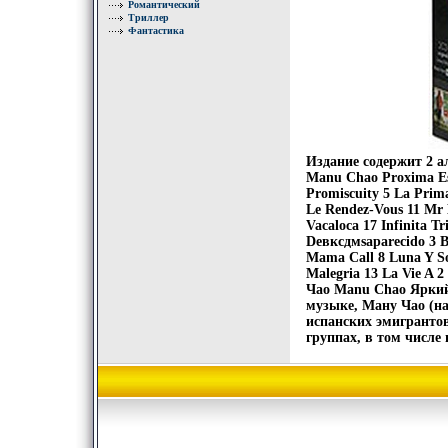
Романтический
Триллер
Фантастика
Издание содержит 2 
Manu Chao Proxima Est
Promiscuity 5 La Prim
Le Rendez-Vous 11 Mr 
Vacaloca 17 Infinita T
Deвксдмsaparecido 3 B
Mama Call 8 Luna Y So
Malegria 13 La Vie A 
Чао Manu Chao Яркий
музыке, Ману Чао (на
испанских эмигранто
группах, в том числе 