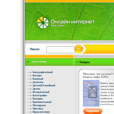
Товары
Биографический
Миллион, что дальше? 
Вестерн
бизнеса инфо 4349v.
Военный
Детектив
Книга пре
Детский/Семейный
дискуссию
Драма
читателям
Исторический
темы созд
бизнеса бе
Катастрофы
капитала, 
Комедия
выделения
Криминальный
пренебреж
Мелодрама
второстеп
Мистика
окабэфмы
Приключения
преодолев