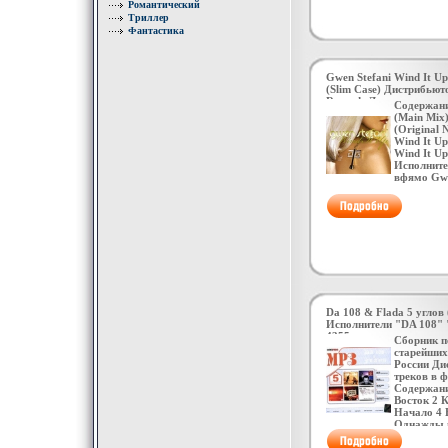
Романтический
психологи
Триллер
бизнесе, п
Фантастика
следующег
Автор Юр
Леонидови
и создал 
Gwen Stefani Wind It 
(ШСД) Им
(Slim Case) Дистрибьюто
четырнадц
Records Лицензионные 
Содержани
предприни
Характеристики аудионо
(Main Mix)
деятельнос
Single: Импортное изда
(Original 
времявксп
Wind It Up
организац
Wind It Up
проанализ
Исполните
создания и
вфямо Gwe
организаци
Da 108 & Flada 5 углов
Исполнители "DA 108" 
4355v.
Сборник п
старейших
России Ди
треков в 
Содержани
Восток 2 
Начало 4 
Однажды 
Исполнбэф