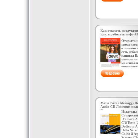
"Flada".
Как открыть продуктов
Как заработать инфо 43
Открыть 
продуктов
отличная и
есть небо
капитал В
минимальн
максимал
продуктов
самый кор
окупабэфк
отличие о
других биз
выживаемо
стопроцен
бумажная 
получение
лицензий 
Matia Bazar Messaggi D
Главное п
Audio CD Лицензионны
бизнес - з
Характеристики аудионо
небольших
Издатель:
Альбом: Импортное изд
эта книга
Содержани
Торозова.
D'amore 2 
C'й Tutto 
Dedicato A
Della Sera 
Caldo 8 As
Stasera Ch