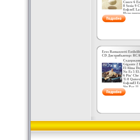
Cuore 6 Es
8 Sosia 9 C
бэфлеE La 
Исполните
Вендити An
Eros Ramazzotti Estilol
CD Дистрибьютор: RCA
товары Характеристики
Содержани
2000 г Альбом: Импорт
Gigante 2 
4386v.
El Alma De
No Es 5 El
6 Piu' Che
Ti 8 Quier
бэфлиEl Es
Sin Par 11
12 Para Mi
Исполните
Eros Ramaz