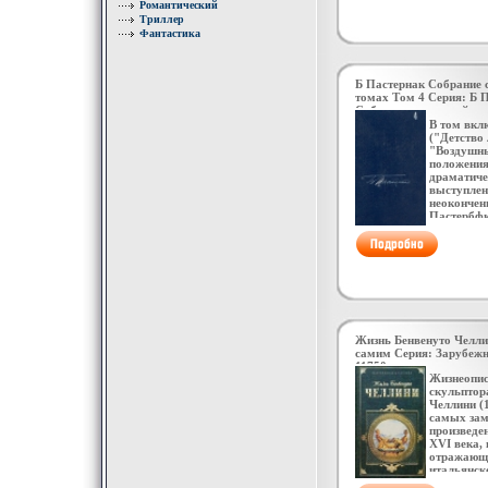
драматиче
Романтический
начинается
Триллер
Марцелии 
Фантастика
прошел сл
простого 
секретаря
партии Ав
Б Пастернак Собрание 
Анатолий 
томах Том 4 Серия: Б 
Собрание сочинений в 
7941p.
В том вкл
("Детство
"Воздушны
положения"
драматиче
выступлен
неокончен
Пастербф
Борис Пас
января (1
года в Мо
художника
пианистки
доме част
музыканты
писатели, 
бывали ЛН
Жизнь Бенвенуто Челли
АН Скряби
самим Серия: Зарубежн
Атмосфера
11750p.
Жизнеопис
скульптор
Челлини (1
самых за
произведе
XVI века, 
отражающ
итальянск
Это увлек