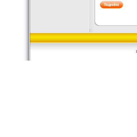
влияние М
режиссеро
Вспыльчив
Бекебхаим
Хэролд Бе
году в СШ
получил в
где изуча
искусство
путь он н
фотограф,
Йорке и с
карьеру в 
Впоследст
вдног Джо
Jonathan 
Scott Fra
Фрэйкс ро
1952 года
пугайтесь,
Пенсильв
Окончил у
Пенсильва
Пять сезон
Драматиче
позже игра
Майкл Тол
Актеры (п
актеров) 
Terry O'Q
Кромвелл 
Джеймс Кр
января 194
Анджелес
Изучавпвэ
режиссерс
Технологи
Карнеги, 
которого д