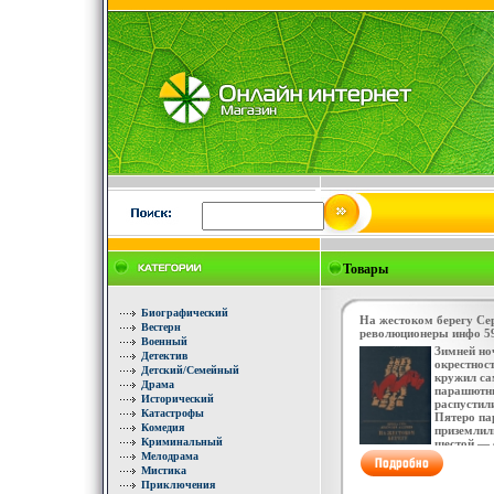
Товары
Биографический
На жестоком берегу С
Вестерн
революционеры инфо 5
Военный
Зимней но
Детектив
окрестно
Детский/Семейный
кружил са
Драма
парашютн
Исторический
распустил
Катастрофы
Пятеро па
Комедия
приземлил
Криминальный
шестой — 
Мелодрама
Это был к
грбхабву
Мистика
Марцелий 
Приключения