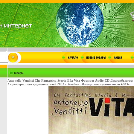
Товары
Antonello Venditti Che Fantastica Storia E la Vita Формат: Audio CD Дистрибьюто
Характеристики аудионосителей 2003 г Альбом: Импортное издание инфо 4383v.