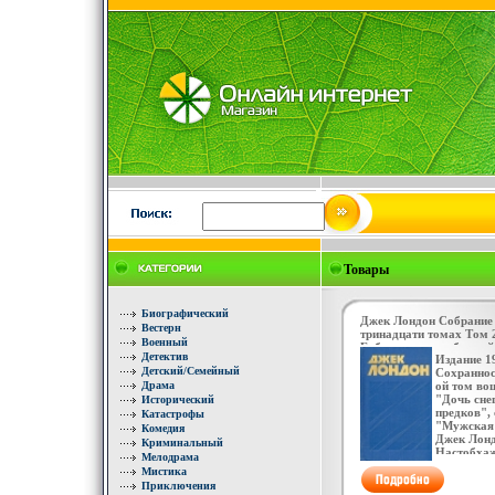
Товары
Биографический
Джек Лондон Собрание 
Вестерн
тринадцати томах Том 
Военный
Библиотека зарубежной
Детектив
Издание 1
12747t.
Детский/Семейный
Сохраннос
Драма
ой том во
"Дочь сне
Исторический
предков",
Катастрофы
"Мужская 
Комедия
Джек Лонд
Криминальный
Настобхаж
Мелодрама
Гриффитс 
Мистика
классик м
Приключения
ХХ столет