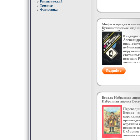
Романтический
американс
Триллер
вырос в б
Фантастика
рано нача
жизнь Все
писательс
23 года, п
Мифы и правда о семье
Букинистическое издан
Хорошая Издательство:
Мягкая обложка, 174 ст
Кандидат 
01456-1 Тираж: 200000
Александр
84x108/32 (~130х205 мм
ряда доку
публикаци
окружении
статьи вы
резонанс 
диалога с
явилась д
В ней соб
распростр
легенды о
зафиксиро
читательс
проанализ
автором 
документа
Бердах Избранная лири
Книга рас
Избранная лирика Вост
массового
Александр
Переводчи
Бердах - 
каракалпа
произведе
отражена 
родного н
В сборник
лирически
"Цбфюйза