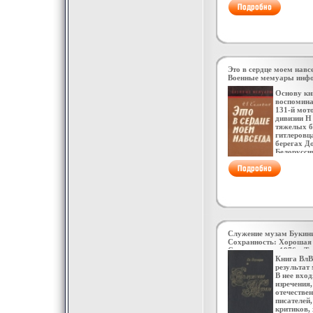
Бердах Бе
Каргабая.
Это в сердце моем навс
Военные мемуары инфо
Основу кн
воспомина
131-й мот
дивизии Н
тяжелых б
гитлеровц
берегах До
Белорусси
Восточной
бфяцлАвто
сердечнос
многих пр
военачаль
рассказыв
солдат и 
Николай К
Служение музам Букини
Сохранность: Хорошая 
Современник, 1976 г Тв
216 стр Тираж: 50000 э
Книга Вл
84x108/32 (~130х205 мм
результат
В нее вхо
изречения
отечестве
писателей
критиков,