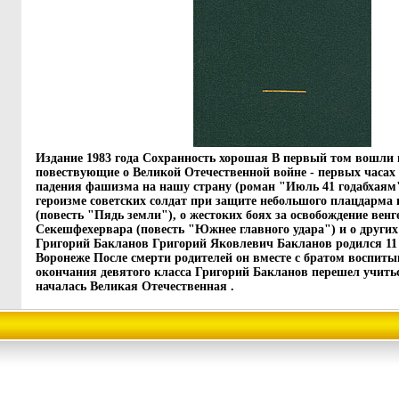
Издание 1983 года Сохранность хорошая В первый том вошли 
повествующие о Великой Отечественной войне - первых часах
падения фашизма на нашу страну (роман "Июль 41 годабхаям"
героизме советских солдат при защите небольшого плацдарма 
(повесть "Пядь земли"), о жестоких боях за освобождение венг
Секешфехервара (повесть "Южнее главного удара") и о други
Григорий Бакланов Григорий Яковлевич Бакланов родился 11 
Воронеже После смерти родителей он вместе с братом воспиты
окончания девятого класса Григорий Бакланов перешел учить
началась Великая Отечественная .