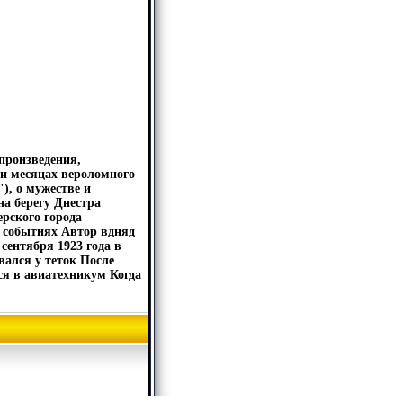
произведения,
 и месяцах вероломного
), о мужестве и
на берегу Днестра
ерского города
х событиях Автор вдняд
сентября 1923 года в
вался у теток После
ся в авиатехникум Когда