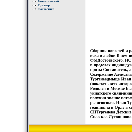
Романтический
Триллер
Фантастика
Сборник повестей и р
века о любви В нем
ФМДостоевского, ИСТ
в пределах индивидуа
прозы Составитель, 
Содержание Александ
Тургеневдмьщв Иван 
(показать всех автор
Родился в Москве Был
униатского священник
получил звание пото
религиозная, Иван Ту
годвпвцча в Орле в с
СНТургенева Детские 
Спасское-Лутовиново 