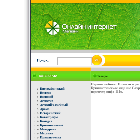
Товары
Первая любовь: Повести и рас
Букинистическое издание Сохр
Биографический
переплет, инфо 111u.
Вестерн
Военный
Детектив
Детский/Семейный
Драма
Исторический
Катастрофы
Комедия
Криминальный
Мелодрама
Мистика
Приключения