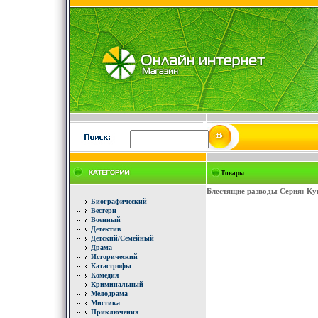
Товары
Блестящие разводы Серия: Ку
Биографический
Вестерн
Военный
Детектив
Детский/Семейный
Драма
Исторический
Катастрофы
Комедия
Криминальный
Мелодрама
Мистика
Приключения