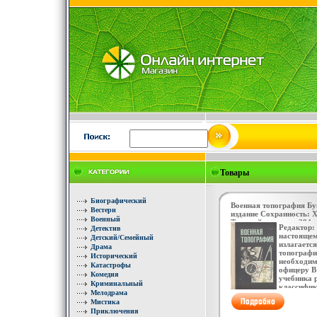
Товары
Биографический
Военная топография Бу
Вестерн
издание Сохранность: 
Военный
Твердый переплет, 384 
Редактор:
Детектив
экз Формат: 60x90/16 
настоящем
Детский/Семейный
8872t.
излагается
Драма
топографи
Исторический
необходи
Катастрофы
офицеру В
Комедия
учебника 
Криминальный
классифик
Мелодрама
математич
Мистика
основабф
Приключения
геометрич