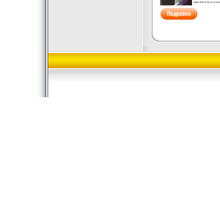
недосказа
естествбфя
удовлетво
выхода в 
Сокольник
появилась
объективн
прошлого 
ЭХруцкий 
задуманно
произведе
читатель в
некоторым
прежней п
заново пе
повороты 
также вош
"Истина" 
Хруцкий Э
Хруцкий р
После око
училища с
Армии Зат
редакциях
журналов 
бывшего п
СССР и на
течение мн