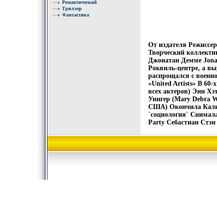
Романтический
Триллер
Фантастика
От издателя Режиссе
Творческий коллектив
Джонатан Демме Jon
Роквиль-центре, а вы
распрощался с военн
«United Artists» В 60
всех актеров) Энн Хэ
Уингер (Mary Debra W
США) Окончила Калиф
`социология` Снимала
Party Себастиан Стэн 