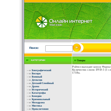
Товары
Рэйчел выходит замуж Формат
Количество слоев: DVD-5 (1 
Биографический
1718u.
Вестерн
Военный
Детектив
Детский/Семейный
Драма
Исторический
Катастрофы
Комедия
Криминальный
Мелодрама
Мистика
Приключения