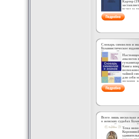
Картер (19
заставляет
вслед за г
фантасма
черебфюж
материал
тевтонски
Хоффмана 
подспудны
опасных -
развязки: 
любви Авт
Словарь символов и зн
Angela Car
Букинистическое издан
Хорошая Издательство: 
Настоящее
Твердый переплет, 512 
аналогов 
2414-0 Тираж: 10000 э
гуманитар
84x108/32 (~130х205 мм
Книга впе
возможнос
тайной си
для себя 
явления, 
европбхаг
но практи
русскому 
описании 
значений 
все богатс
западноев
интеллект
от Юнга, 
Всего лишь несколько
до Фрэзер
о женских судьбах Буки
Благодаря
издание Сохранность: 
описаний 
Тема ново
Издательства: Эксмо, И
смыслову
Коровиной
Суперобложка, 368 стр 
стереоско
удивител
8 Тираж: 7000 экз Форм
Значение 