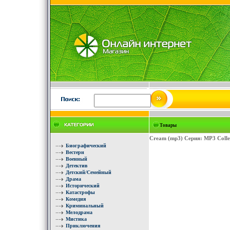
Товары
Cream (mp3) Серия: MP3 Colle
Биографический
Вестерн
Военный
Детектив
Детский/Семейный
Драма
Исторический
Катастрофы
Комедия
Криминальный
Мелодрама
Мистика
Приключения