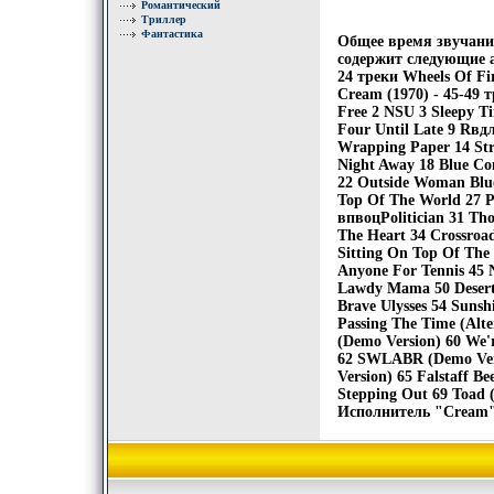
Романтический
Триллер
Фантастика
Общее время звучания
содержит следующие ал
24 треки Wheels Of Fi
Cream (1970) - 45-49 т
Free 2 NSU 3 Sleepy T
Four Until Late 9 Rвдл
Wrapping Paper 14 Str
Night Away 18 Blue Co
22 Outside Woman Blue
Top Of The World 27 P
впвоцPolitician 31 Tho
The Heart 34 Crossroad
Sitting On Top Of The
Anyone For Tennis 45 
Lawdy Mama 50 Deserte
Brave Ulysses 54 Suns
Passing The Time (Alt
(Demo Version) 60 We'
62 SWLABR (Demo Vers
Version) 65 Falstaff B
Stepping Out 69 Toad 
Исполнитель "Cream"