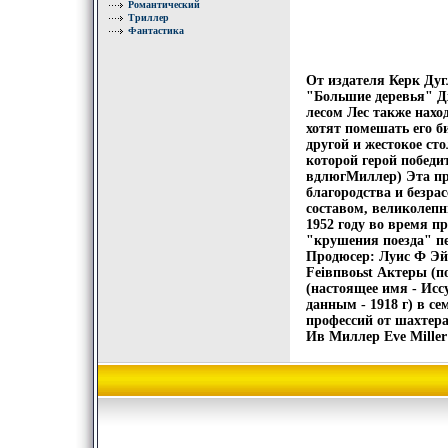
Романтический
Триллер
Фантастика
От издателя Керк Ду
"Большие деревья" Д
лесом Лес также нахо
хотят помешать его б
другой и жестокое ст
которой герой победи
вдлюгМиллер) Эта пр
благородства и безра
составом, великолеп
1952 году во время п
"крушения поезда" п
Продюсер: Луис Ф Эй
Feiвпвоьst Актеры (п
(настоящее имя - Исс
данным - 1918 г) в с
профессий от шахтер
Ив Миллер Eve Miller