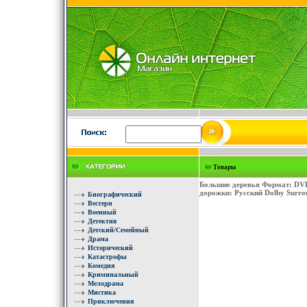
Товары
Большие деревья Формат: DVD
дорожки: Русский Dolby Surro
Биографический
Вестерн
Военный
Детектив
Детский/Семейный
Драма
Исторический
Катастрофы
Комедия
Криминальный
Мелодрама
Мистика
Приключения