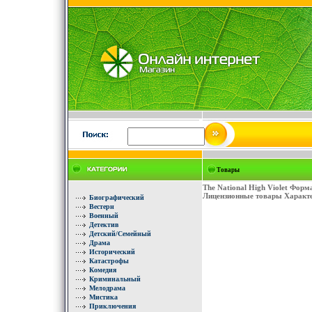
Товары
The National High Violet Фор
Лицензионные товары Характер
Биографический
Вестерн
Военный
Детектив
Детский/Семейный
Драма
Исторический
Катастрофы
Комедия
Криминальный
Мелодрама
Мистика
Приключения