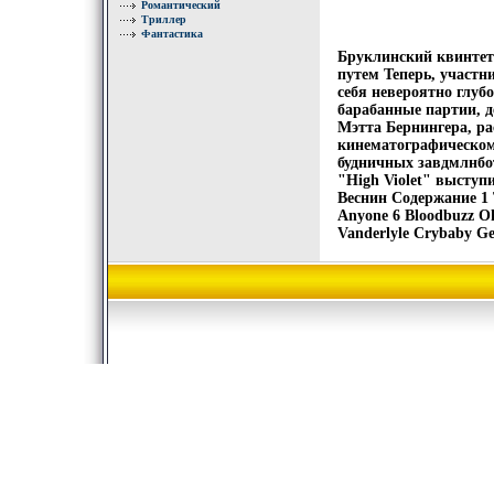
Романтический
Триллер
Фантастика
Бруклинский квинтет 
путем Теперь, участн
себя невероятно глуб
барабанные партии, 
Мэтта Бернингера, ра
кинематографическом
будничных завдмлнбо
"High Violet" выступ
Веснин Содержание 1 Te
Anyone 6 Bloodbuzz Oh
Vanderlyle Crybaby G