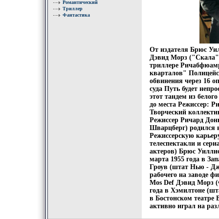
Романтический
Триллер
Фантастика
От издателя Брюс Уил
Дэвид Морз ("Скала"
триллере Ричабфюамр
кварталов" Полицейск
обвинения через 16 о
суда Путь будет непр
этот тандем из белог
до места Режиссер: 
Творческий коллект
Режиссер Ричард Донн
Шварцберг) родился в
Режиссерскую карьер
телеспектакли и сери
актеров) Брюс Уиллис
марта 1955 года в За
Гроув (штат Нью - Д
рабочего на заводе ф
Mos Def Дэвид Морз (
года в Хэмилтоне (шт
в Бостонском театре 
активно играл на раз