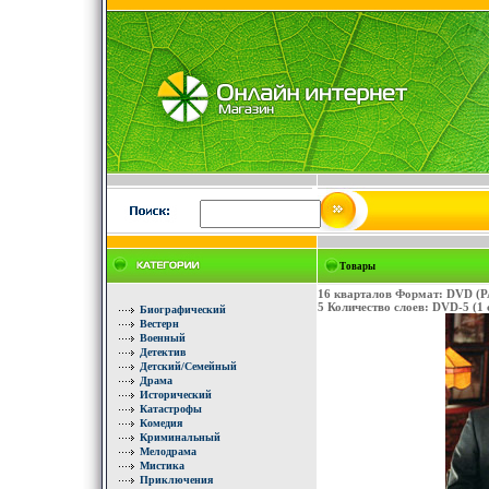
Товары
16 кварталов Формат: DVD (PA
5 Количество слоев: DVD-5 (1 
Биографический
Вестерн
Военный
Детектив
Детский/Семейный
Драма
Исторический
Катастрофы
Комедия
Криминальный
Мелодрама
Мистика
Приключения