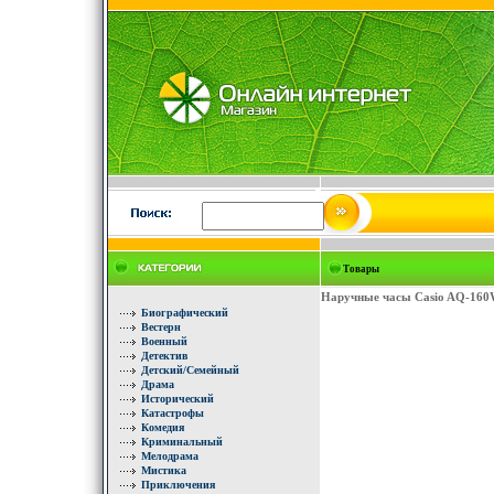
Товары
Наручные часы Casio AQ-160W
Биографический
Вестерн
Военный
Детектив
Детский/Семейный
Драма
Исторический
Катастрофы
Комедия
Криминальный
Мелодрама
Мистика
Приключения