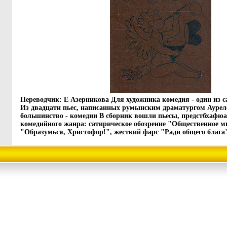
Переводчик: Е Азерникова Для художника комедия - один из 
Из двадцати пьес, написанных румынским драматургом Аурел
большинство - комедии В сборник вошли пьесы, предстбхафю
комедийного жанра: сатирическое обозрение "Общественное м
"Образумься, Христофор!", жесткий фарс "Ради общего блага