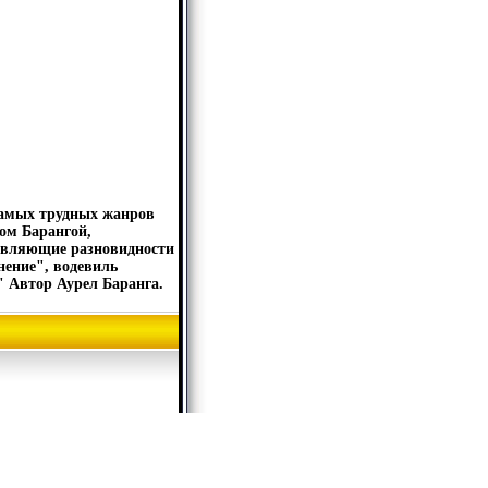
самых трудных жанров
ом Барангой,
авляющие разновидности
нение", водевиль
" Автор Аурел Баранга.