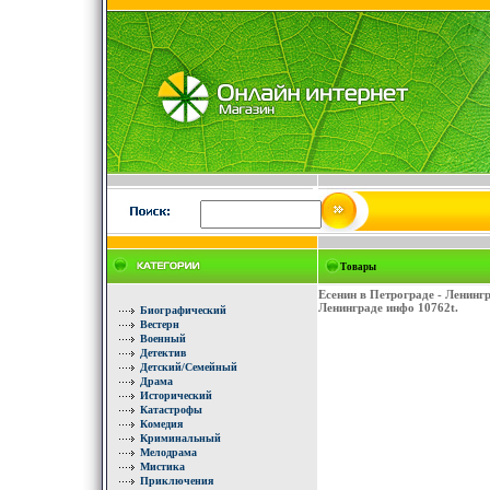
Товары
Есенин в Петрограде - Ленинг
Ленинграде инфо 10762t.
Биографический
Вестерн
Военный
Детектив
Детский/Семейный
Драма
Исторический
Катастрофы
Комедия
Криминальный
Мелодрама
Мистика
Приключения