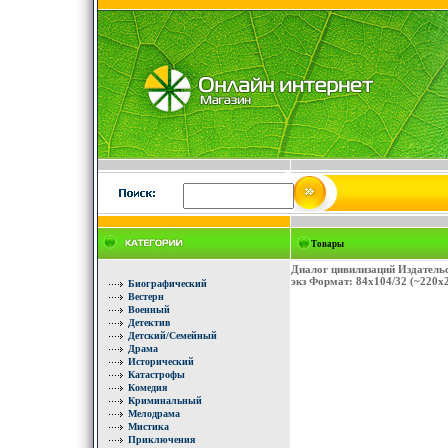
Товары
Диалог цивилизаций Издательс
экз Формат: 84x104/32 (~220x
Биографический
Вестерн
Военный
Детектив
Детский/Семейный
Драма
Исторический
Катастрофы
Комедия
Криминальный
Мелодрама
Мистика
Приключения