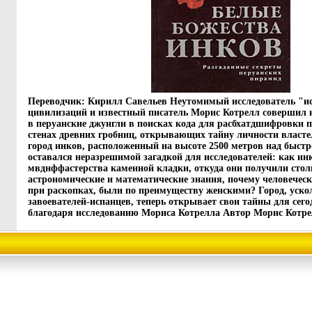
Переводчик: Кирилл Савельев Неутомимый исследователь "и
цивилизаций и известный писатель Морис Котрелл совершил н
в перуанские джунгли в поисках кода для расбхатдшифровки п
стенах древних гробниц, открывающих тайну личности влас
город инков, расположенный на высоте 2500 метров над быстр
оставался неразрешимой загадкой для исследователей: как инк
мвднффастерства каменной кладки, откуда они получили стол
астрономические и математические знания, почему человечес
при раскопках, были по преимуществу женскими? Город, уск
завоевателей-испанцев, теперь открывает свои тайны для сег
благодаря исследованию Мориса Котрелла Автор Морис Котрелл