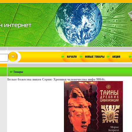
Товары
Белые божества инков Серия: Хроники человечества инфо 9864t.