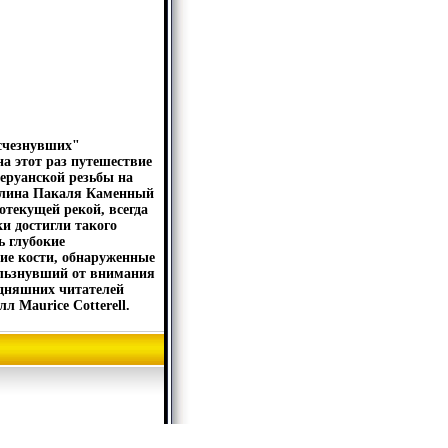
счезнувших"
а этот раз путешествие
еруанской резьбы на
телина Пакаля Каменный
отекущей рекой, всегда
и достигли такого
ь глубокие
кие кости, обнаруженные
ользнувший от внимания
одняшних читателей
 Maurice Cotterell.