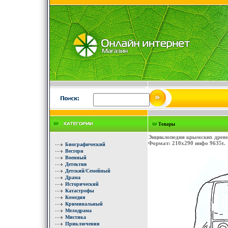
Товары
Энциклопедия крымских древно
Формат: 210x290 инфо 9635t.
Биографический
Вестерн
Военный
Детектив
Детский/Семейный
Драма
Исторический
Катастрофы
Комедия
Криминальный
Мелодрама
Мистика
Приключения