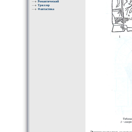
Романтический
Триллер
Фантастика