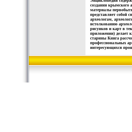
Энциклопедия содерж
создании крымского 
материалы первобытн
представляет собой с
археологам, археоло
истолкованию археол
рисунков и карт в те
приложении) делает к
старины Книга рассчи
профессиональных арх
интересующихся про