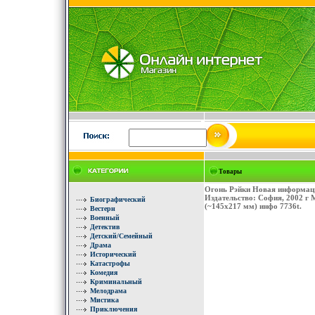
Товары
Огонь Рэйки Новая информаци
Издательство: София, 2002 г 
Биографический
(~145х217 мм) инфо 7736t.
Вестерн
Военный
Детектив
Детский/Семейный
Драма
Исторический
Катастрофы
Комедия
Криминальный
Мелодрама
Мистика
Приключения