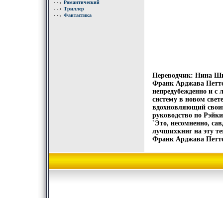
Романтический
Триллер
Фантастика
Переводчик: Нина Шп
Франк Арджава Петте
непредубежденно и с 
систему в новом свет
вдохновляющий своим
руководство по Рэйки 
`Это, несомненно, са
лучшихкниг на эту те
Франк Арджава Петтер