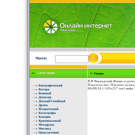
Товары
В И Вернадский Жизнь и деяте
Издательство: Наукова думка,
Биографический
60x90/16 (~145х217 мм) инфо 
Вестерн
Военный
Детектив
Детский/Семейный
Драма
Исторический
Катастрофы
Комедия
Криминальный
Мелодрама
Мистика
Приключения