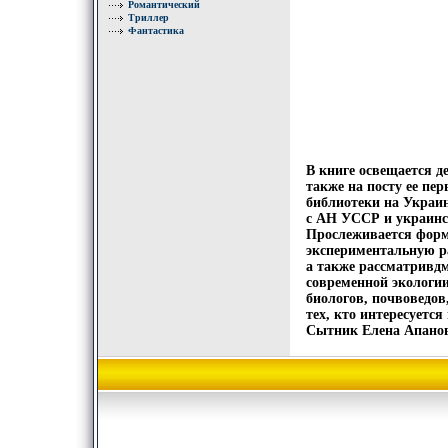
Романтический
Триллер
Фантастика
В книге освещается д
также на посту ее пер
библиотеки на Украи
с АН УССР и украинск
Прослеживается форм
экспериментальную ра
а также рассматривдм
современной экологии
биологов, почвоведов
тех, кто интересуетс
Сытник Елена Апанов