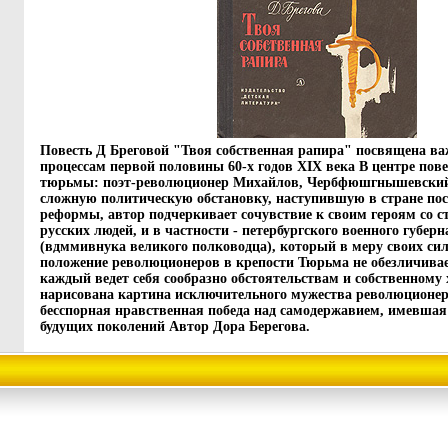
Повесть Д Бреговой "Твоя собственная рапира" посвящена 
процессам первой половины 60-х годов XIX века В центре пове
тюрьмы: поэт-революционер Михайлов, Чербфюшгнышевский
сложную политическую обстановку, наступившую в стране пос
реформы, автор подчеркивает сочувствие к своим героям со с
русских людей, и в частности - петербургского военного губер
(вдммивнука великого полководца), который в меру своих сил
положение революционеров в крепости Тюрьма не обезличивае
каждый ведет себя сообразно обстоятельствам и собственному 
нарисована картина исключительного мужества революционер
бесспорная нравственная победа над самодержавием, имевшая
будущих поколений Автор Дора Берегова.