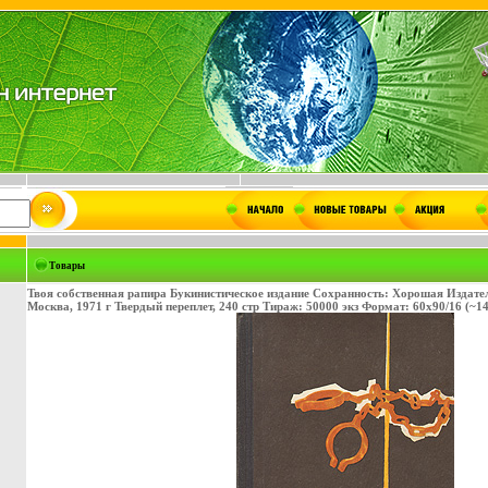
Товары
Твоя собственная рапира Букинистическое издание Сохранность: Хорошая Издател
Москва, 1971 г Твердый переплет, 240 стр Тираж: 50000 экз Формат: 60x90/16 (~1