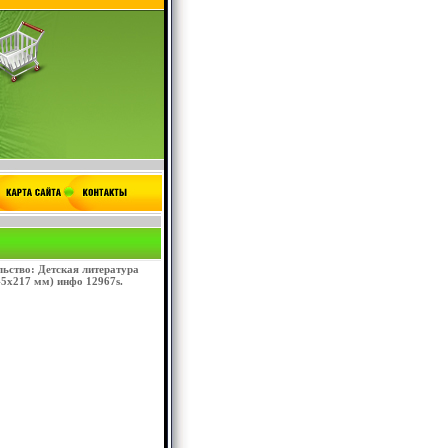
ьство: Детская литература
45х217 мм) инфо 12967s.