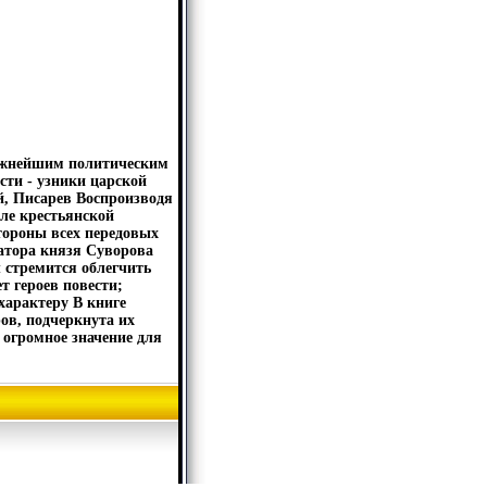
важнейшим политическим
сти - узники царской
, Писарев Воспроизводя
ле крестьянской
тороны всех передовых
натора князя Суворова
 стремится облегчить
т героев повести;
характеру В книге
ов, подчеркнута их
 огромное значение для