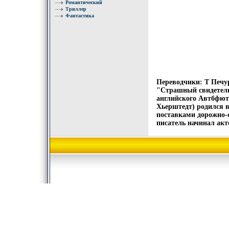
Романтический
Триллер
Фантастика
Переводчики: Т Печу
"Страшный свидетель
английского Автбфют
Хьерштедт) родился в
поставками дорожно-
писатель начинал акте