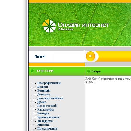
Товары
Дей Кин Сочинения в трех то
3338s.
Биографический
Вестерн
Военный
Детектив
Детский/Семейный
Драма
Исторический
Катастрофы
Комедия
Криминальный
Мелодрама
Мистика
Приключения