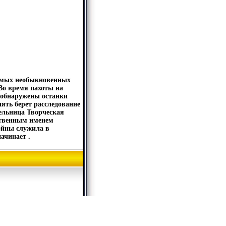
самых необыкновенных
 Во время пахоты на
 обнаружены останки
ять берет расследование
тельница Творческая
бственным именем
ойны служила в
ачинает .