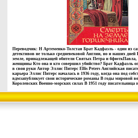
Переводчик: Н Артеменко-Толстая Брат Кадфаэль - один из 
детективов не только средневековой Англии, но и наших дней
земле, принадлежащей обители Святых Петра и бфюткПавла,
женщины Кто она и кто совершил убийство? Брат Кадфаэль оп
в свои руки Автор Эллис Питерс Ellis Peters Английская писа
карьера Эллис Питерс началась в 1936 году, когда она под со
вдмзапубликует свои исторические романы В годы мировой в
Королевских Военно-морских силах В 1951 году писательница н