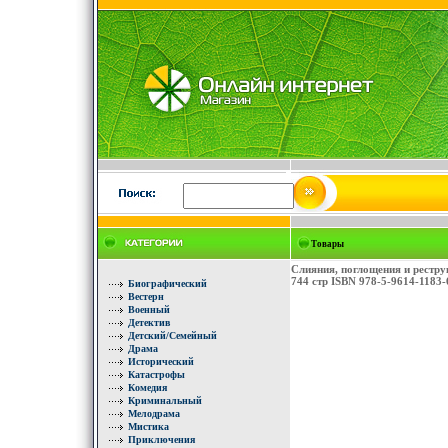
Товары
Слияния, поглощения и рестр
744 стр ISBN 978-5-9614-1183
Биографический
Вестерн
Военный
Детектив
Детский/Семейный
Драма
Исторический
Катастрофы
Комедия
Криминальный
Мелодрама
Мистика
Приключения