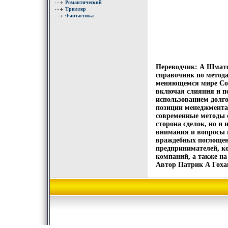
Романтический
Триллер
Фантастика
Переводчик: А Шмато
справочник по метод
меняющемся мире Со
включая слияния и по
использованием долго
позиции менеджмента
современные методы 
сторона сделок, но и
внимания и вопросы 
враждебных поглощен
предпринимателей, к
компаний, а также на
Автор Патрик А Гохан