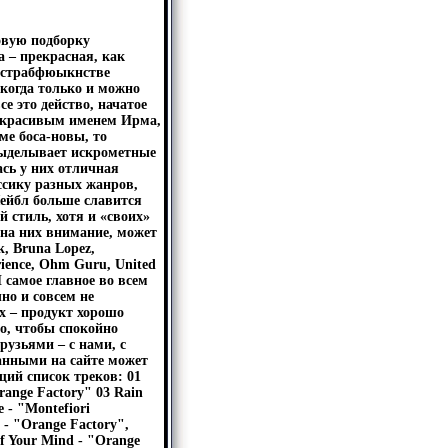
овую подборку
 – прекрасная, как
рострабфюыкнстве
 когда только и можно
е это действо, начатое
с красивым именем Ирма,
ме боса-новы, то
выделывает искрометные
сь у них отличная
ссику разных жанров,
Лейбл больше славится
стиль, хотя и «своих»
 на них внимание, может
k, Bruna Lopez,
rience, Ohm Guru, United
И самое главное во всем
но и совсем не
х – продукт хорошо
о, чтобы спокойно
рузьями – с нами, с
занными на сайте может
щий список треков: 01
range Factory" 03 Rain
 - "Montefiori
 - "Orange Factory",
f Your Mind - "Orange