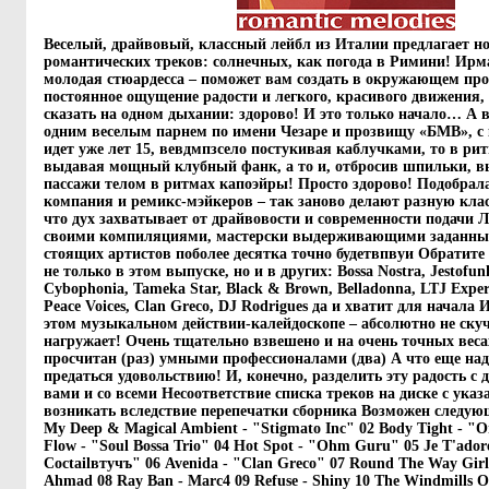
Веселый, драйвовый, классный лейбл из Италии предлагает н
романтических треков: солнечных, как погода в Римини! Ирма
молодая стюардесса – поможет вам создать в окружающем п
постоянное ощущение радости и легкого, красивого движения,
сказать на одном дыхании: здорово! И это только начало… А вс
одним веселым парнем по имени Чезаре и прозвищу «БМВ», 
идет уже лет 15, вевдмпзсело постукивая каблучками, то в рит
выдавая мощный клубный фанк, а то и, отбросив шпильки, 
пассажи телом в ритмах капоэйры! Просто здорово! Подобрала
компания и ремикс-мэйкеров – так заново делают разную кла
что дух захватывает от драйвовости и современности подачи 
своими компиляциями, мастерски выдерживающими заданный 
стоящих артистов поболее десятка точно будетвпвуи Обратите
не только в этом выпуске, но и в других: Bossa Nostra, Jestofun
Cybophonia, Tameka Star, Black & Brown, Belladonna, LTJ Expe
Peace Voices, Clan Greco, DJ Rodrigues да и хватит для начала 
этом музыкальном действии-калейдоскопе – абсолютно не скуч
нагружает! Очень тщательно взвешено и на очень точных веса
просчитан (раз) умными профессионалами (два) А что еще над
предаться удовольствию! И, конечно, разделить эту радость с д
вами и со всеми Несоответствие списка треков на диске с ука
возникать вследствие перепечатки сборника Возможен следую
My Deep & Magical Ambient - "Stigmato Inc" 02 Body Tight - "O
Flow - "Soul Bossa Trio" 04 Hot Spot - "Ohm Guru" 05 Je T'adore
Coctailвтучъ" 06 Avenida - "Clan Greco" 07 Round The Way Girl
Ahmad 08 Ray Ban - Marc4 09 Refuse - Shiny 10 The Windmills O