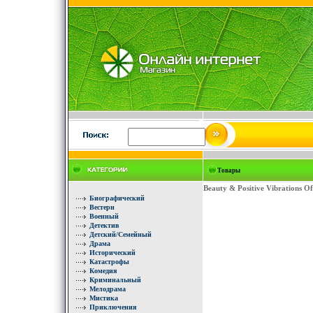
Товары
Beauty & Positive Vibrations O
Биографический
Вестерн
Военный
Детектив
Детский/Семейный
Драма
Исторический
Катастрофы
Комедия
Криминальный
Мелодрама
Мистика
Приключения