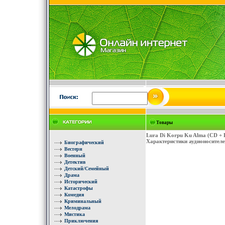
Товары
Lura Di Korpu Ku Alma (CD +
Характеристики аудионосителе
Биографический
Вестерн
Военный
Детектив
Детский/Семейный
Драма
Исторический
Катастрофы
Комедия
Криминальный
Мелодрама
Мистика
Приключения