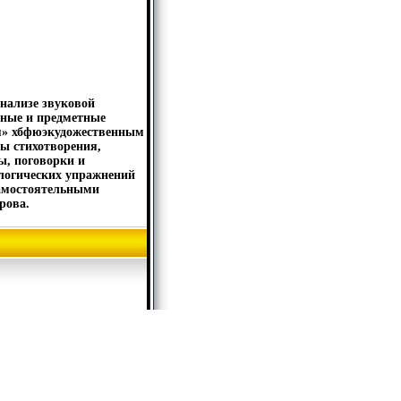
анализе звуковой
тные и предметные
ря» хбфюэкудожественным
ы стихотворения,
ы, поговорки и
 логических упражнений
самостоятельными
рова.