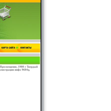
Просвещение, 1980 г Твердый
иллюстрации инфо 9684q.