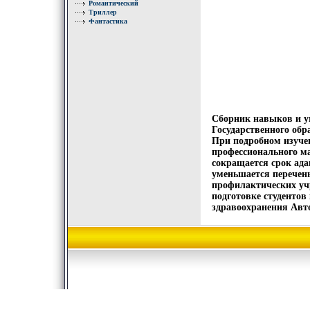
Романтический
Триллер
Фантастика
Сборник навыков и ум
Государственного обр
При подробном изуче
профессионального ма
сокращается срок ад
уменьшается перечень
профилактических уч
подготовке студентов
здравоохранения Авт