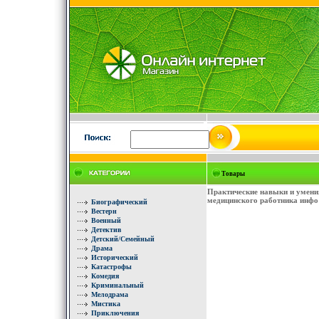
Товары
Практические навыки и умени
медицинского работника инфо
Биографический
Вестерн
Военный
Детектив
Детский/Семейный
Драма
Исторический
Катастрофы
Комедия
Криминальный
Мелодрама
Мистика
Приключения