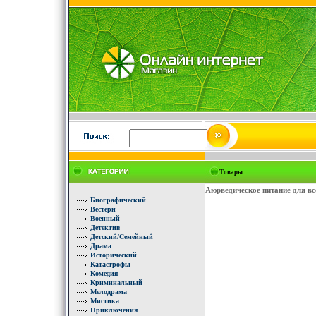
Товары
Аюрведическое питание для вс
Биографический
Вестерн
Военный
Детектив
Детский/Семейный
Драма
Исторический
Катастрофы
Комедия
Криминальный
Мелодрама
Мистика
Приключения