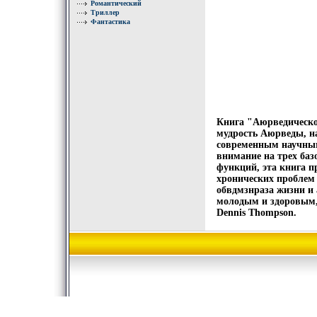
Романтический
Триллер
Фантастика
Книга "Аюрведическое
мудрость Аюрведы, на
современным научным
внимание на трех баз
функций, эта книга п
хронических проблем 
обвдмзнраза жизни и 
молодым и здоровым,
Dennis Thompson.