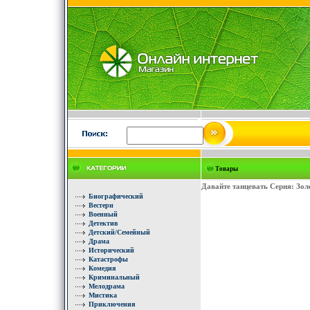
Товары
Давайте танцевать Серия: Зо
Биографический
Вестерн
Военный
Детектив
Детский/Семейный
Драма
Исторический
Катастрофы
Комедия
Криминальный
Мелодрама
Мистика
Приключения