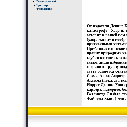
Романтический
Триллер
Фантастика
От издателя Деннис 
катастрофе "Удар из
оставит в вашей пам
будоражащими вообра
признанными хитами 
Приближается новое 
прочих природных кат
глубин космоса к зем
знают лишь избранны
сохранить группу люд
света остаются счит
Самаа Ашок Амритрад
Актеры (показать все
Hopper Деннис Хоппер
карьера, наверное, б
Голливуде Он был сту
Файнола Хьюз (Эми Ло