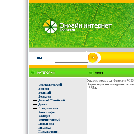
Товары
Удар из космоса Формат: VHS
Характеристики видеоносителе
Биографический
1885q.
Вестерн
Военный
Детектив
Детский/Семейный
Драма
Исторический
Катастрофы
Комедия
Криминальный
Мелодрама
Мистика
Приключения