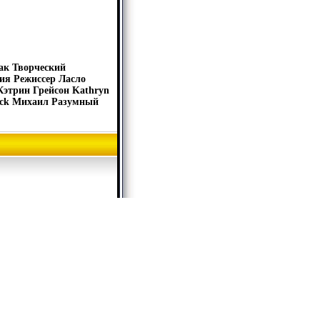
ак Творческий
ия Режиссер Ласло
 Кэтрин Грейсон Kathryn
wick Михаил Разумный