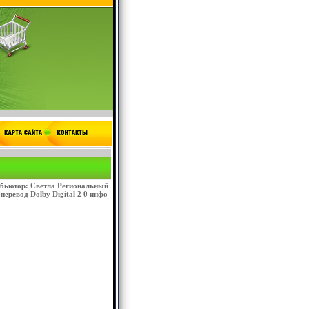
ибьютор: Светла Региональный
еревод Dolby Digital 2 0 инфо