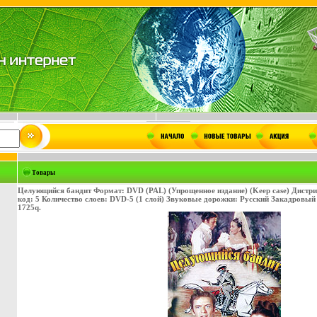
Товары
Целующийся бандит Формат: DVD (PAL) (Упрощенное издание) (Keep case) Дистр
код: 5 Количество слоев: DVD-5 (1 слой) Звуковые дорожки: Русский Закадровый п
1725q.