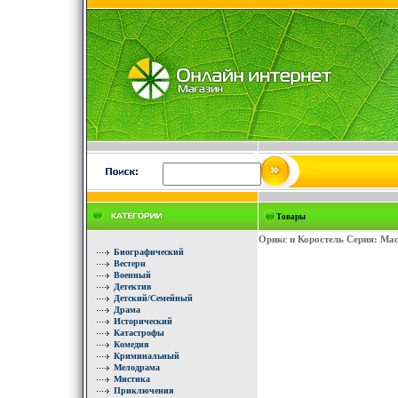
Товары
Орикс и Коростель Серия: Мас
Биографический
Вестерн
Военный
Детектив
Детский/Семейный
Драма
Исторический
Катастрофы
Комедия
Криминальный
Мелодрама
Мистика
Приключения