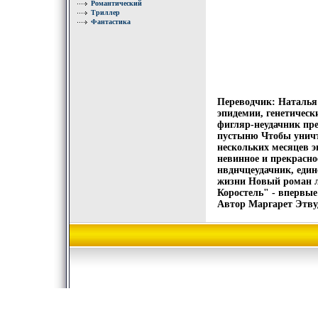
Романтический
Триллер
Фантастика
Переводчик: Наталья
эпидемии, генетическ
фигляр-неудачник пр
пустыню Чтобы уничт
нескольких месяцев э
невинное и прекрасно
нвднчцеудачник, един
жизни Новый роман л
Коростель" - впервые н
Автор Маргарет Этву