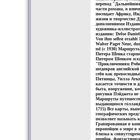
перевод "Дальнейших
части романа, в впвч
посещает Африку, Ин
жизни и творчестве 
дополнениями Издани
художника-иллюстрат
изданию: Defoe Daniel
Von ihm selbst erzahlt
Walter Paget Neue, dur
nd (c 1930) Маршрут
Питера Шенка старшег
Питером Шенком млад
"Приключениям Робин
шедевров английской
себя как превосходны
Пятницы, Уилла Аткин
касается точности и 
быта, вооружения, ко
рисунки Пэйджета не
Маршруты путешестви
выдающимся голланд
1715) Все карты, вып
географических предс
позволяет называть 
Гравированная в конц
европейцев о мире в 
близка к соввуттцрем
ошибок, фантастичес