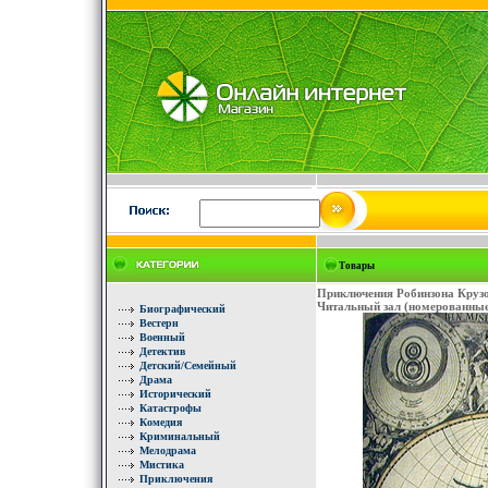
Товары
Приключения Робинзона Крузо
Читальный зал (номерованные
Биографический
Вестерн
Военный
Детектив
Детский/Семейный
Драма
Исторический
Катастрофы
Комедия
Криминальный
Мелодрама
Мистика
Приключения