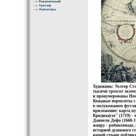
Романтический
Триллер
Фантастика
Художник: Уолтер Стэ
тысячи трехсот экзем
и пронумерованы Ном
Кожаные переплеты с 
в полукожаном футля
приложение: карта п
Крвднааузо" (1719) -
Даниеля Дефо (1660-
жанру - робинзонаде
историей духовного 
нашей стране публику