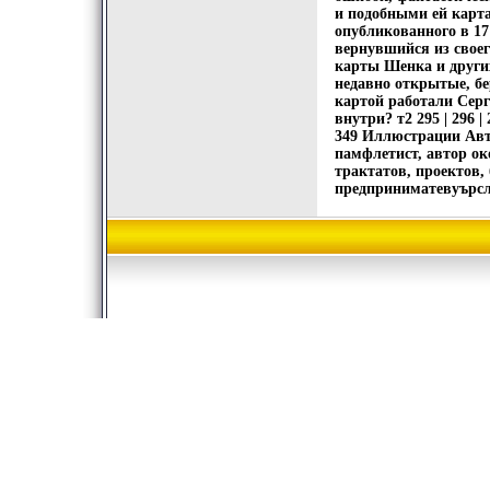
и подобными ей карт
опубликованного в 171
вернувшийся из своег
карты Шенка и других
недавно открытые, бе
картой работали Серг
внутри? т2 295 | 296 | 29
349 Иллюстрации Авт
памфлетист, автор ок
трактатов, проектов,
предприниматевуърсль