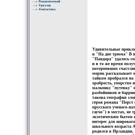
Романтический
Триллер
Фантастика
Удивительные приклю
и "На дне трюма" В п
"Пандора" удалось сп
и в то же время полу
потерпевших счастли
моряк рассказывает о
тайком пробрался на 
храбрость, упорство 
мальчику "путевку" 
разбойников и барри
такова география зл
героя романа "Перст
прусского ученого-на
гаучо") в местах, не
экзотическим бытом 
интерес для широкого
школьного возраста 
родился в Ирландии, 