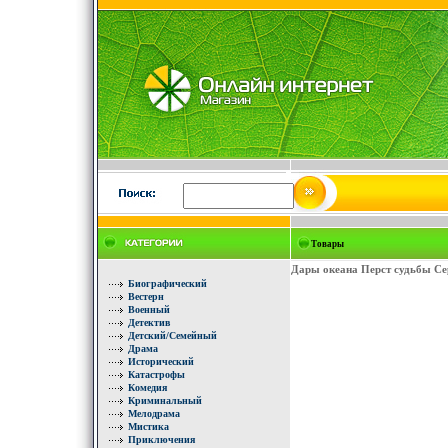
Товары
Дары океана Перст судьбы Се
Биографический
Вестерн
Военный
Детектив
Детский/Семейный
Драма
Исторический
Катастрофы
Комедия
Криминальный
Мелодрама
Мистика
Приключения