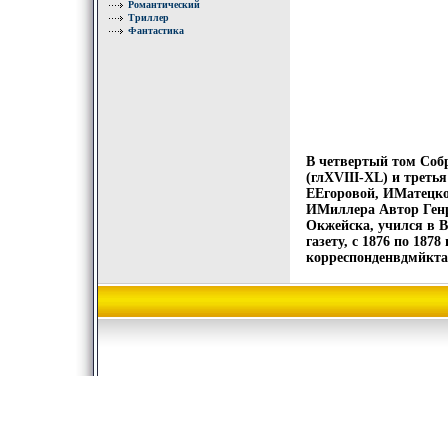
Романтический
Триллер
Фантастика
В четвертый том Собр
(глXVIII-XL) и треть
ЕЕгоровой, ИМатецко
ИМиллера Автор Генри
Окжейска, учился в В
газету, с 1876 по 187
корреспонденвдмйкта 