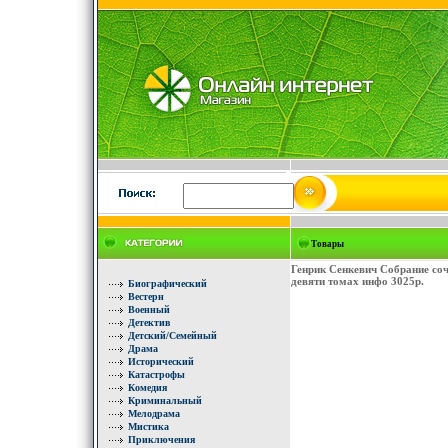
Товары
Генрик Сенкевич Собрание соч
девяти томах инфо 3025p.
Биографический
Вестерн
Военный
Детектив
Детский/Семейный
Драма
Исторический
Катастрофы
Комедия
Криминальный
Мелодрама
Мистика
Приключения