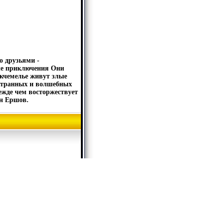
о друзьями -
ые приключения Они
якчемелье живут злые
 странных и волшебных
жде чем восторжествует
н Ершов.