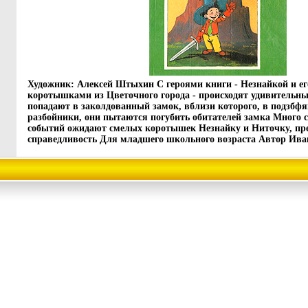
Художник: Алексей Штыхин С героями книги - Незнайкой и ег
коротышками из Цветочного города - происходят удивительн
попадают в заколдованный замок, вблизи которого, в подзбф
разбойники, они пытаются погубить обитателей замка Много
событий ожидают смелых коротышек Незнайку и Ниточку, пре
справедливость Для младшего школьного возраста Автор Ива