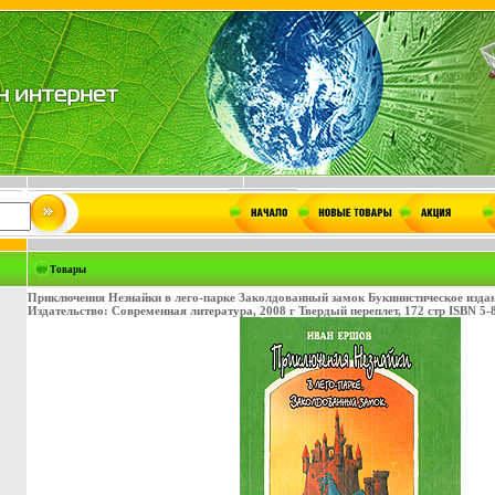
Товары
Приключения Незнайки в лего-парке Заколдованный замок Букинистическое изда
Издательство: Современная литература, 2008 г Твердый переплет, 172 стр ISBN 5-