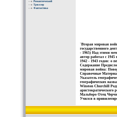
Романтический
Триллер
Фантастика
`Вторая мировая вой
государственного дея
- 1965) Над этими м
автор работал с 1945
1942 - 1943 годов: о
Содержание Предисло
мировая война: Повор
Справочные Материал
Указатель географич
географических назв
Winston Churchill Ро
аристократического р
Мальборо Отец Черчи
Учился в привилегир