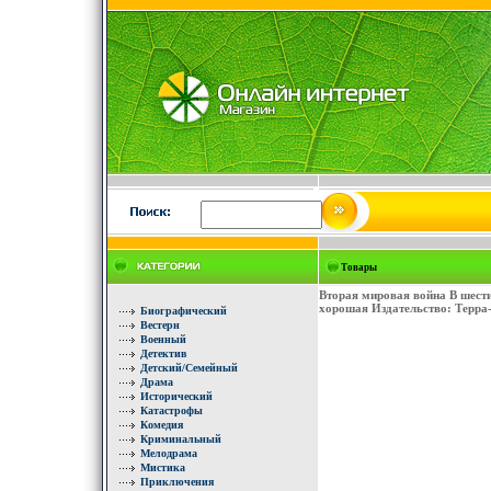
Товары
Вторая мировая война В шест
хорошая Издательство: Терра-
Биографический
Вестерн
Военный
Детектив
Детский/Семейный
Драма
Исторический
Катастрофы
Комедия
Криминальный
Мелодрама
Мистика
Приключения