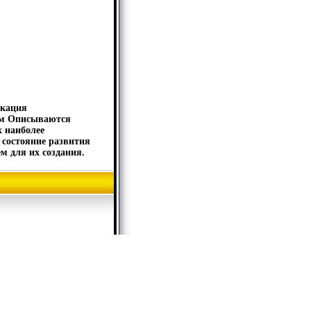
икация
ам Описываются
х наиболее
 состояние развития
м для их создания.