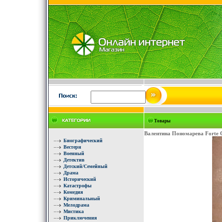
Товары
Валентина Пономарева Forte 
Биографический
Вестерн
Военный
Детектив
Детский/Семейный
Драма
Исторический
Катастрофы
Комедия
Криминальный
Мелодрама
Мистика
Приключения