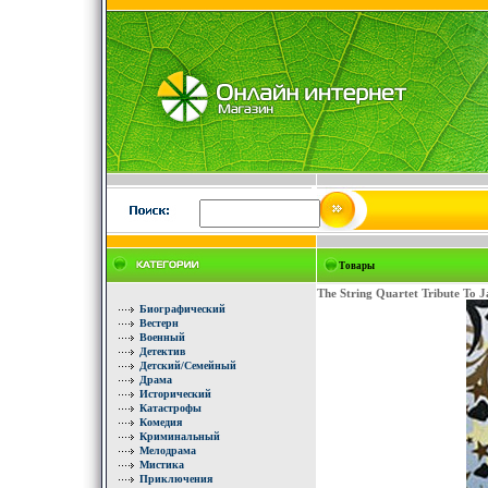
Товары
The String Quartet Tribute To 
Биографический
Вестерн
Военный
Детектив
Детский/Семейный
Драма
Исторический
Катастрофы
Комедия
Криминальный
Мелодрама
Мистика
Приключения