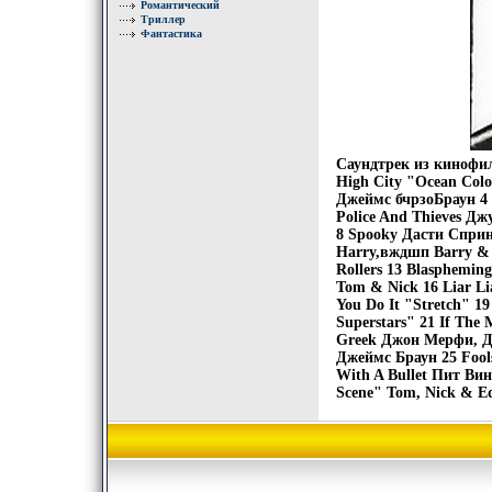
Романтический
Триллер
Фантастика
Саундтрек из кинофил
High City "Ocean Colou
Джеймс бчрзоБраун 4 T
Police And Thieves Д
8 Spooky Дасти Спри
Harry,вждшп Barry & 
Rollers 13 Blaspheming
Tom & Nick 16 Liar Li
You Do It "Stretch" 1
Superstars" 21 If Th
Greek Джон Мерфи, Дэ
Джеймс Браун 25 Fools
With A Bullet Пит Ви
Scene" Tom, Nick & E