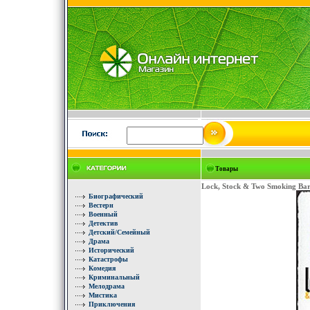
Товары
Lock, Stock & Two Smoking Ba
Биографический
Вестерн
Военный
Детектив
Детский/Семейный
Драма
Исторический
Катастрофы
Комедия
Криминальный
Мелодрама
Мистика
Приключения