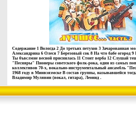
Содержание 1 Вологда 2 До третьих петухов 3 Зачарованная м
Александрина 6 Олеся 7 Березовый сок 8 На что бабе огород 
Ты бъвслмне весной приснилась 11 Стоит верба 12 Слушай т
"Песняры" Пионеры советского фолк-рока, один из самых по
коллективов 70-х, вокально-инструментальный ансамбль "Пе
1968 году в Минвзяэмске В состав группы, называвшейся то
Владимир Мулявин (вокал, гитара), Леонид .