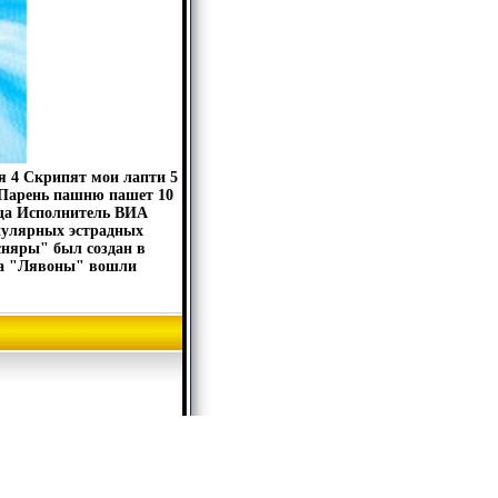
оя 4 Скрипят мои лапти 5
9 Парень пашню пашет 10
еща Исполнитель ВИА
пулярных эстрадных
сняры" был создан в
гда "Лявоны" вошли