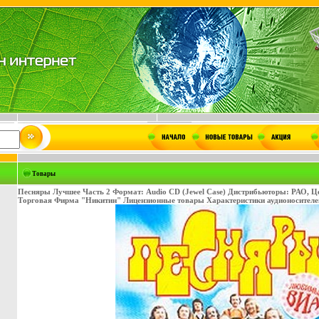
Товары
Песняры Лучшее Часть 2 Формат: Audio CD (Jewel Case) Дистрибьюторы: РАО, Ц
Торговая Фирма "Никитин" Лицензионные товары Характеристики аудионосителей