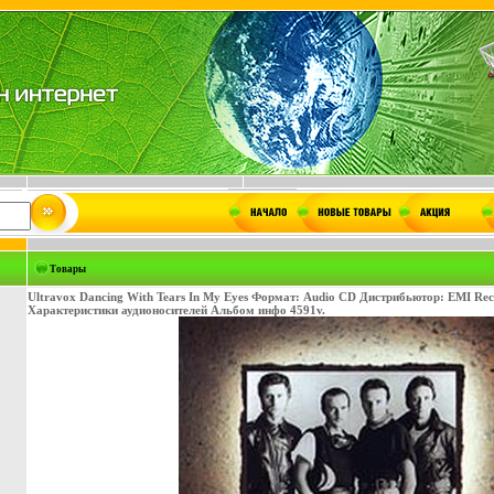
Товары
Ultravox Dancing With Tears In My Eyes Формат: Audio CD Дистрибьютор: EMI Re
Характеристики аудионосителей Альбом инфо 4591v.