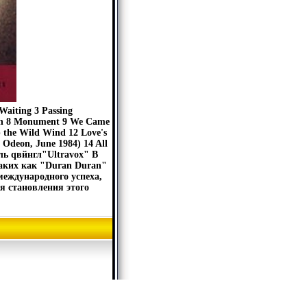
Waiting 3 Passing
Hymn 8 Monument 9 We Came
p the Wild Wind 12 Love's
Odeon, June 1984) 14 All
ель qвйнгл"Ultravox" В
таких как "Duran Duran"
международного успеха,
я становления этого