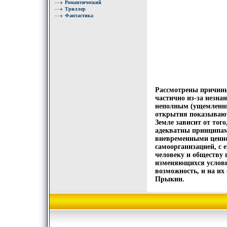
Романтический
Триллер
Фантастика
Рассмотрены причины
частично из-за незна
неполным (ущемленны
открытия показывают
Земле зависит от тог
адекватны принципам 
вневременными ценно
самоорганизацией, с 
человеку и обществу 
изменяющихся услови
возможность, и на их
Прыкин.