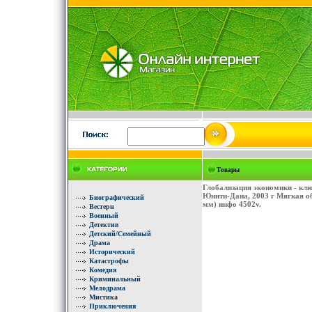
Товары
Глобализация экономики - клю
Юнити-Дана, 2003 г Мягкая об
Биографический
мм) инфо 4502v.
Вестерн
Военный
Детектив
Детский/Семейный
Драма
Исторический
Катастрофы
Комедия
Криминальный
Мелодрама
Мистика
Приключения